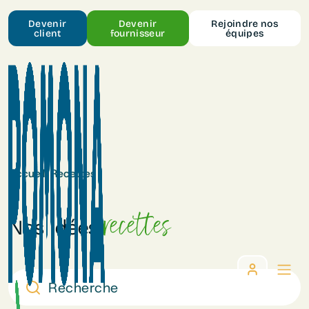
Devenir
Devenir
Rejoindre nos
client
fournisseur
équipes
Accueil
/
Recettes
recettes
Nos idées