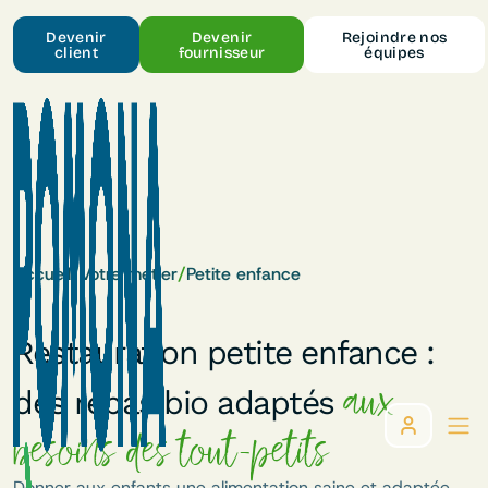
Devenir
Devenir
Rejoindre nos
client
fournisseur
équipes
Accueil
/
Votre métier
/
Petite enfance
Restauration petite enfance :
aux
des repas bio adaptés
besoins des tout-petits
Donner aux enfants une alimentation saine et adaptée,